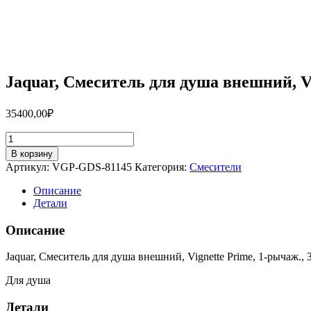
Jaquar, Смеситель для душа внешний, V
35400,00
₽
Количество
товара
В корзину
Jaquar,
Артикул:
VGP-GDS-81145
Категория:
Смесители
Смеситель
для
Описание
душа
Детали
внешний,
Vignette
Описание
Prime,
1-
Jaquar, Смеситель для душа внешний, Vignette Prime, 1-рычаж.,
рычаж.,
Золотая
Для душа
пыль
VGP-
Детали