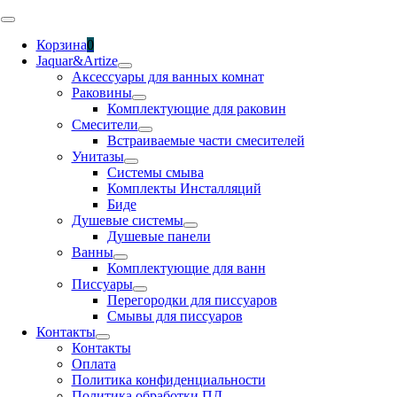
Skip
Toggle
to
Navigation
Корзина
0
content
Jaquar&Artize
Аксессуары для ванных комнат
Раковины
Комплектующие для раковин
Смесители
Встраиваемые части смесителей
Унитазы
Системы смыва
Комплекты Инсталляций
Биде
Душевые системы
Душевые панели
Ванны
Комплектующие для ванн
Писсуары
Перегородки для писсуаров
Смывы для писсуаров
Контакты
Контакты
Оплата
Политика конфиденциальности
Политика обработки ПД