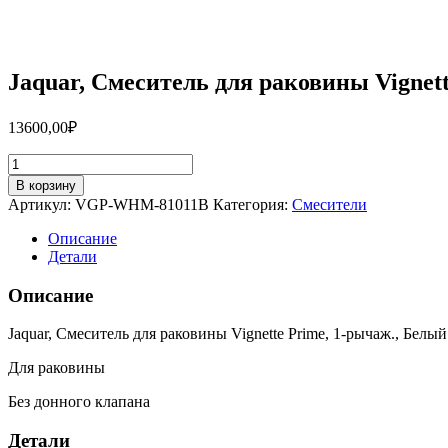
Jaquar, Смеситель для раковины Vigne
13600,00
₽
Количество
товара
В корзину
Jaquar,
Артикул:
VGP-WHM-81011B
Категория:
Смесители
Смеситель
для
Описание
раковины
Детали
Vignette
Prime,
Описание
1-
рычаж.,
Jaquar, Смеситель для раковины Vignette Prime, 1-рычаж., Белы
Белый
матовый
Для раковины
VGP-
WHM-
Без донного клапана
81011B
Детали