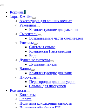
Skip
Toggle
to
Navigation
Корзина
0
content
Jaquar&Artize
Аксессуары для ванных комнат
Раковины
Комплектующие для раковин
Смесители
Встраиваемые части смесителей
Унитазы
Системы смыва
Комплекты Инсталляций
Биде
Душевые системы
Душевые панели
Ванны
Комплектующие для ванн
Писсуары
Перегородки для писсуаров
Смывы для писсуаров
Контакты
Контакты
Оплата
Политика конфиденциальности
Политика обработки ПД