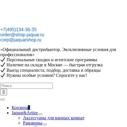
Skip
to
content
+7(495)134-36-35
order@shop-jaquar.ru
corp@jaquarshop.ru
«Официальный дистрибьютор. Эксклюзивные условия для
профессионалов»
Персональные скидки и агентские программы
Наличие на складе в Москве — быстрая отгрузка
Выезд специалиста, подбор, доставка и образцы
Нужны особые условия? Спросите у нас!
Результат
поиска:
Toggle
Navigation
Корзина
0
Jaquar&Artize
Аксессуары для ванных комнат
Раковины