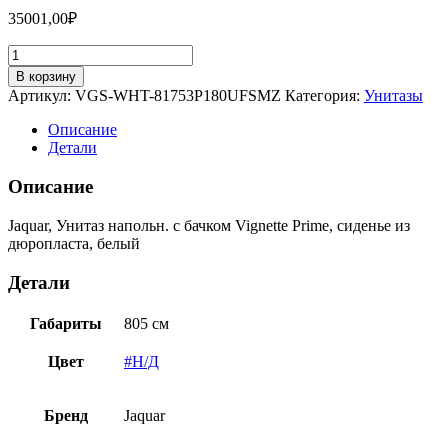
35001,00
₽
Количество
товара
В корзину
Jaquar,
Артикул:
VGS-WHT-81753P180UFSMZ
Категория:
Унитазы
Унитаз
напольн.
Описание
с
Детали
бачком
Vignette
Описание
Prime,
сиденье
Jaquar, Унитаз напольн. с бачком Vignette Prime, сиденье из
из
дюропласта, белый
дюропласта,
белый
Детали
VGS-
WHT-
81753P180UFSMZ
Габариты
805 см
Цвет
#Н/Д
Бренд
Jaquar