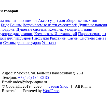
и товаров
ры для ванных комнат
Аксессуары для общественных зон
Биде
Ванны
Встраиваемые части смесителей
Душевые панели
 поддоны
Душевые системы
Комплектующие для ванн
ующие для раковин
Комплекты Инсталляций
Парогенераторы
дки для писсуаров
Писсуары
Раковины
Сауны
Системы смыва
ли
Смывы для писсуаров
Унитазы
Адрес: г.Москва, ул. Большая набережная д. 25\1
Телефон:
+7 (495) 134-36-35
Email: order@shop-jaquar.ru
© Copyright 2019 -
2026 |
Jaquar Shop
| All Rights
Reserved | Powered by
WordPress