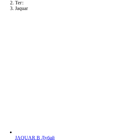
Тег:
Jaquar
JAQUAR В Дубай