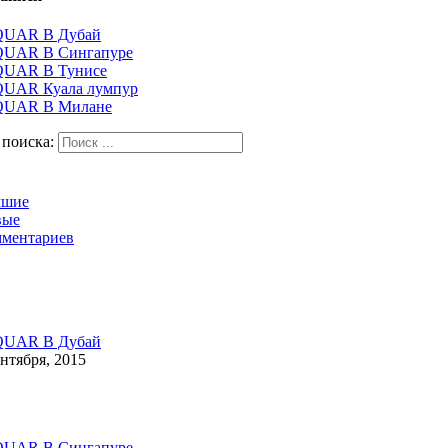
QUAR В Дубай
QUAR В Сингапуре
QUAR В Тунисе
UAR Куала лумпур
QUAR В Милане
 поиска:
чшие
вые
ментариев
QUAR В Дубай
ентября, 2015
QUAR В Сингапуре