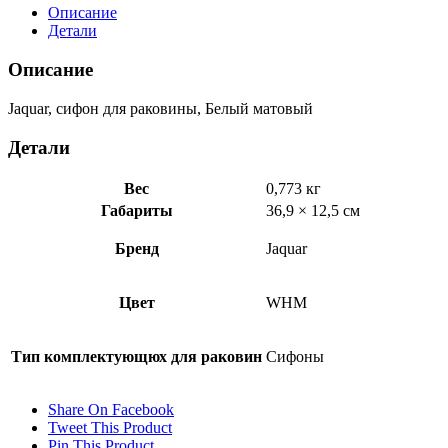
раковины,
Описание
Белый
Детали
матовый
ALD-
Описание
WHM-
769L250X190
Jaquar, сифон для раковины, Белый матовый
Детали
Вес
0,773 кг
Габариты
36,9 × 12,5 см
Бренд
Jaquar
Цвет
WHM
Тип комплектующюх для раковин
Сифоны
Share On Facebook
Tweet This Product
Pin This Product