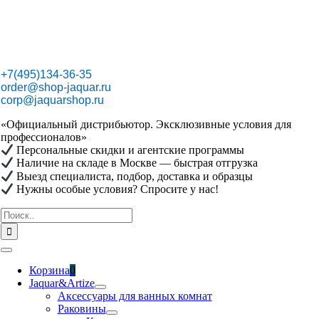
Skip
to
content
+7(495)134-36-35
order@shop-jaquar.ru
corp@jaquarshop.ru
«Официальный дистрибьютор. Эксклюзивные условия для
профессионалов»
Персональные скидки и агентские программы
Наличие на складе в Москве — быстрая отгрузка
Выезд специалиста, подбор, доставка и образцы
Нужны особые условия? Спросите у нас!
Результат
поиска:
Toggle
Navigation
Корзина
0
Jaquar&Artize
Аксессуары для ванных комнат
Раковины