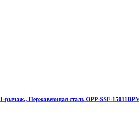
e, 1-рычаж., Нержавеющая сталь OPP-SSF-15011BP